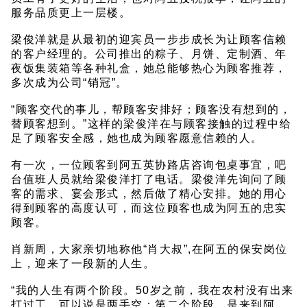
服务品质更上一层楼。
梁俊洋就是从最初的迎宾员一步步成长为让顾客信赖
的客户经理的。公司推出的粽子、月饼、定制酒、年
夜饭集装箱等各种礼盒，她总能够热心为顾客推荐，
多次成为公司“销冠”。
“顾客交代的事儿，帮顾客安排好；顾客没有想到的，
替顾客想到。”这样的梁俊洋在与顾客接触的过程中给
足了顾客安全感，她也成为顾客愿意信赖的人。
有一次，一位顾客到阿五英协路店咨询包桌事宜，吧
台值班人员就给梁俊洋打了电话。梁俊洋先询问了顾
客的需求、宴会形式，然后做了精心安排。她的用心
得到顾客的高度认可，而这位顾客也成为阿五的忠实
顾客。
肖新周，大家亲切地称他“肖大叔”,在阿五的保安岗位
上，迎来了一段新的人生。
“我的人生有两个阶段。50岁之前，我在农村没有出来
打过工，可以说是两手空；第二个阶段，是来到阿