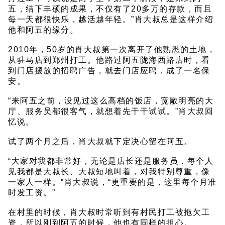
五，结下丰硕的成果，不仅有了20多万的存款，而且
每一天都很快乐，越活越年轻。”肖大叔总是这样介绍
他和阿五的缘分。
2010年，50岁的肖大叔第一次离开了他熟悉的土地，
从驻马店到郑州打工。他路过阿五陇海西路店时，看
到门店摆放的招聘广告，就去门店应聘，成了一名保
安。
“来阿五之前，没见过这么高档的饭店，宽敞明亮的大
厅、服务员都很客气，就想着先干干试试。”肖大叔回
忆说。
试了两个月之后，肖大叔就下定决心留在阿五。
“大家对我都非常好，无论是店长还是服务员，每个人
见我都是大叔长、大叔短地叫着，对我特别尊重，像
一家人一样。”肖大叔说，“更重要的是，这里每个月准
时发工资。”
在村里的时候，肖大叔时常听到有村民打工被拖欠工
资，所以刚到阿五的时候，他也有同样的担心。