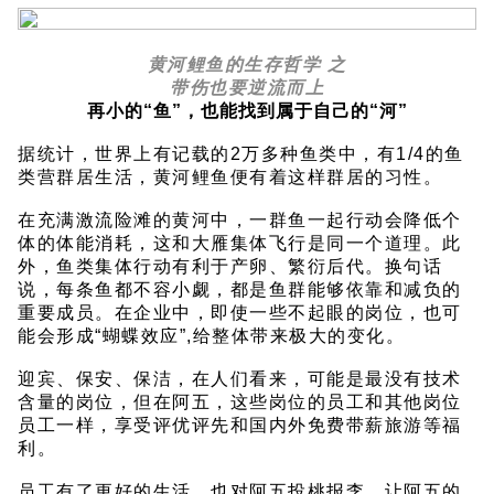
黄河鲤鱼的生存哲学 之
带伤也要逆流而上
再小的“鱼”，也能找到属于自己的“河”
据统计，世界上有记载的2万多种鱼类中，有1/4的鱼
类营群居生活，黄河鲤鱼便有着这样群居的习性。
在充满激流险滩的黄河中，一群鱼一起行动会降低个
体的体能消耗，这和大雁集体飞行是同一个道理。此
外，鱼类集体行动有利于产卵、繁衍后代。换句话
说，每条鱼都不容小觑，都是鱼群能够依靠和减负的
重要成员。在企业中，即使一些不起眼的岗位，也可
能会形成“蝴蝶效应”,给整体带来极大的变化。
迎宾、保安、保洁，在人们看来，可能是最没有技术
含量的岗位，但在阿五，这些岗位的员工和其他岗位
员工一样，享受评优评先和国内外免费带薪旅游等福
利。
员工有了更好的生活，也对阿五投桃报李，让阿五的