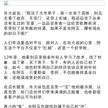
肖大叔说：“我活了大半辈子，第一次坐了高铁，到北
京看了故宫、天安门，还登上长城。我还品尝了从来
没有见过的‘宫宴’,一边品尝美食一边欣赏歌舞表演，
享受到了皇帝般的待遇。如果不是在阿五，哪有现在
的好日子呢!”
人们常说要选对平台、跟对人，在肖大叔的心里，阿
五这个平台不仅是个“红娘”，还是一个好学校。
12年里，他看到店里很多年轻人学习了技术，找了对
象、成了家，买了房子、车子，有的人还自己创了
业。如今，他也时常用自己的经历告诉店里的年轻
人，在阿五，只要勤奋、坚持，不仅能换得真金白
银，还能成就更好的自己。
在店长眼里，肖大叔也是店里一“宝”:他积极乐观、认
真负责，给门店伙伴们带来满满的正能量，也收获很
多客户的认可与好评。
再小的“鱼”，在阿五也能找到属于自己的“河”。