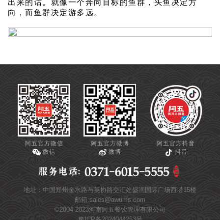
出来的话。就像一个奔向目标的鱼群，头鱼决定方
向，而鱼群决定游多远。
阿五官方微信
阿五官方微博
阿五官方抖音
微信
微博
抖音
地址：中国郑州金水路与英协路交汇处盛润国际广场西塔15楼
邮箱:sales@awums.com
©2004-2023河南阿五餐饮管理有限公司
豫ICP备2024044253号